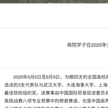
商院学子在202
2025年6月6日至6月9日，为期四天的全
选派的3支代表队与武汉大学、大连海事大学、上海
最佳院校组织奖。该赛事由中国国际贸易促进委员
英挑战赛八项专业竞赛中的榜首赛道，也是中国高