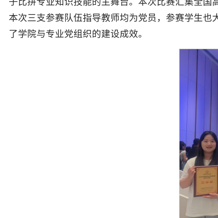
子比拼专业知识技能的主舞台。本次比赛汇集全国高
本次三支参赛队伍指导教师均为党员，参赛学生也
了学院与专业党组织的建设成效。