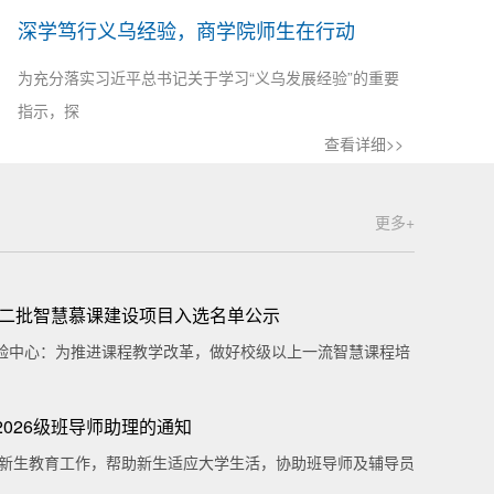
深学笃行义乌经验，商学院师生在行动
为充分落实习近平总书记关于学习“义乌发展经验”的重要
指示，探
查看详细>>
更多+
院第二批智慧慕课建设项目入选名单公示
验中心：为推进课程教学改革，做好校级以上一流智慧课程培
026级班导师助理的通知
6级新生教育工作，帮助新生适应大学生活，协助班导师及辅导员